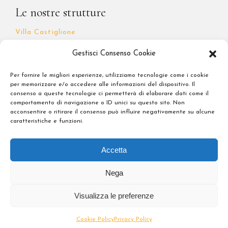
Le nostre strutture
Villa Castiglione
Soggiorno Battistero
Gestisci Consenso Cookie
I Quattro Poeti
Per fornire le migliori esperienze, utilizziamo tecnologie come i cookie
per memorizzare e/o accedere alle informazioni del dispositivo. Il
consenso a queste tecnologie ci permetterà di elaborare dati come il
comportamento di navigazione o ID unici su questo sito. Non
Note Legali
acconsentire o ritirare il consenso può influire negativamente su alcune
caratteristiche e funzioni.
Privacy Policy
Accetta
Nega
Visualizza le preferenze
copyright © 2024 Forte Hospitality. All Rights Reserved. P.Iva
06450490484 | Designed by I'M comunicazione
Cookie Policy
Privacy Policy