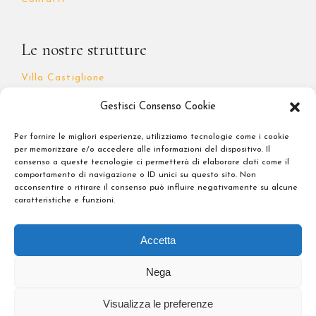
Le nostre strutture
Villa Castiglione
Soggiorno Battistero
Gestisci Consenso Cookie
I Quattro Poeti
Per fornire le migliori esperienze, utilizziamo tecnologie come i cookie
per memorizzare e/o accedere alle informazioni del dispositivo. Il
consenso a queste tecnologie ci permetterà di elaborare dati come il
comportamento di navigazione o ID unici su questo sito. Non
Note Legali
acconsentire o ritirare il consenso può influire negativamente su alcune
caratteristiche e funzioni.
Privacy Policy
Accetta
Nega
Visualizza le preferenze
copyright © 2024 Forte Hospitality. All Rights Reserved. P.Iva