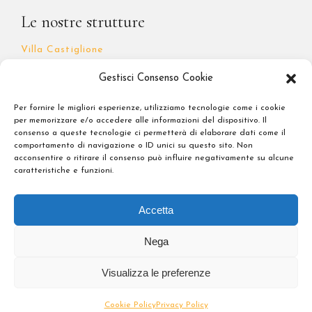
Le nostre strutture
Villa Castiglione
Soggiorno Battistero
Gestisci Consenso Cookie
I Quattro Poeti
Per fornire le migliori esperienze, utilizziamo tecnologie come i cookie
per memorizzare e/o accedere alle informazioni del dispositivo. Il
consenso a queste tecnologie ci permetterà di elaborare dati come il
comportamento di navigazione o ID unici su questo sito. Non
Note Legali
acconsentire o ritirare il consenso può influire negativamente su alcune
caratteristiche e funzioni.
Privacy Policy
Accetta
Nega
Visualizza le preferenze
copyright © 2024 Forte Hospitality. All Rights Reserved. P.Iva
06450490484 | Designed by I'M comunicazione
Cookie Policy
Privacy Policy